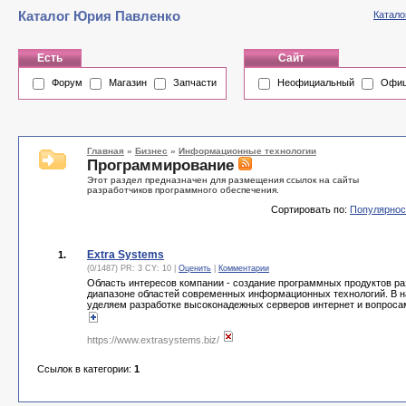
Каталог Юрия Павленко
Катало
Есть
Сайт
Форум
Магазин
Запчасти
Неофициальный
Офиц
Главная
»
Бизнес
»
Информационные технологии
Программирование
Этот раздел предназначен для размещения ссылок на сайты
разработчиков программного обеспечения.
Сортировать по:
Популярнос
Extra Systems
1.
(0/1487) PR: 3 CY: 10 |
Оценить
|
Комментарии
Область интересов компании - создание программных продуктов р
диапазоне областей современных информационных технологий. В 
уделяем разработке высоконадежных серверов интернет и вопроса
https://www.extrasystems.biz/
Ссылок в категории:
1