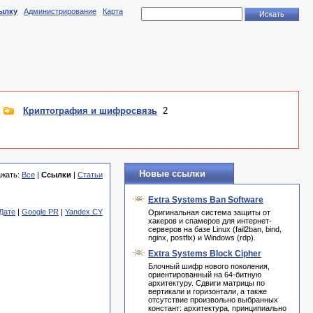
ылку
Администрирование
Карта
Криптография и шифросвязь
2
Новые ссылки
ажать:
Все
|
Ссылки
|
Статьи
Extra Systems Ban Software
Дате
|
Google PR
|
Yandex CY
Оригинальная система защиты от
хакеров и спамеров для интернет-
серверов на базе Linux (fail2ban, bind,
nginx, postfix) и Windows (rdp).
Extra Systems Block Cipher
Блочный шифр нового поколения,
ориентированный на 64-битную
архитектуру. Сдвиги матрицы по
вертикали и горизонтали, а также
отсутствие произвольно выбранных
констант: архитектура, принципиально