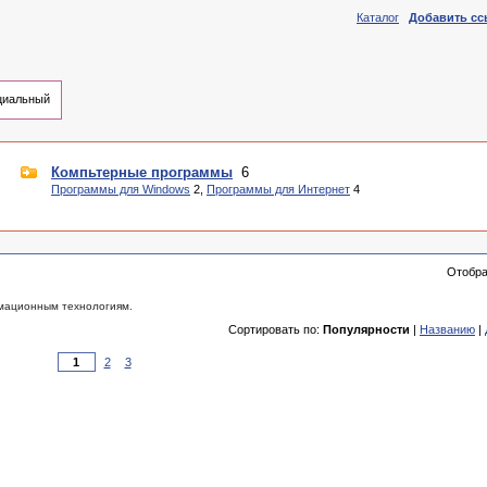
Каталог
Добавить сс
иальный
Компьтерные программы
6
Программы для Windows
2,
Программы для Интернет
4
Отобр
рмационным технологиям.
Сортировать по:
Популярности
|
Названию
|
2
3