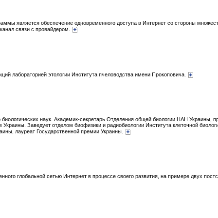
раммы является обеспечение одновременного доступа в Интернет со стороны множес
 канал связи с провайдером.
ющий лабораторией этологии Института пчеловодства имени Прокоповича.
 биологических наук. Академик-секретарь Отделения общей биологии НАН Украины, п
 Украины. Заведует отделом биофизики и радиобиологии Института клеточной биологи
раины, лауреат Государственной премии Украины.
нного глобальной сетью Интернет в процессе своего развития, на примере двух постс