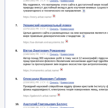
(1380/1565) PR: 3 CY: 0 |
Оценить
|
Комментарии
Мы надеемся, что материалы этого сайта в достаточной мере поза
природы внесут достойный вклад в дело изучения мнимых сущност
гуманитарного и технического ее направления.
https://story.arbat.name/
Украинский национальный домен
7.
(1375/1322) PR: 0 CY: 0 |
Оценить
|
Комментарии
Целью данного сайта и размещенных на нем материалов является 
мире правовым демократическим стандартам.
https://ua-domain.extrasystems.biz
Віктор Дмитрович Романенко
8.
(1346/1920) PR: 3 CY: 0 |
Оценить
|
Комментарии
Автор понад 300 наукових робіт в тому числі 12 монографій і підручн
праці присвячені фізіолого-біохімічним механізмам адаптації гідробі
оцінки та прогнозування змін водних екосистем при антропогенному
https://romanenko.arbat.name/
Олександр Маркович Габович
9.
(1316/1601) PR: 2 CY: 0 |
Оценить
|
Комментарии
Провідний науковий співробітник відділу фізики кристалів Інституту 
фізика надпровідності, електронна теорія поверхневих явищ, електро
https://gabovich.arbat.name/
Анатолий Григорьевич Белоус
10.
(1212/1599) PR: 0 CY: 0 |
Оценить
|
Комментарии