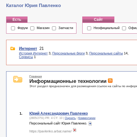
Каталог Юрия Павленко
Есть
Сайт
Форум
Магазин
Запчасти
Неофициальный
Офиц
Интернет
21
История Интернет
3,
Персональные блоги
3,
Персональные сайты
14,
Сервисы
1
Главная
Информационные технологии
Этот раздел предназначен для размещения ссылок на сайты по инфо
Юрий Александрович Павленко
1.
(2805/2751) PR: 4 CY: 10 |
Оценить
|
Комментарии
Персональный сайт Юрия Павленко.
https://pavlenko.arbat.name/