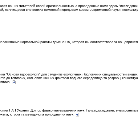
бавят наших читателей своей оригинальностью, а проведенные нами здесь "исследова
ей, являющееся вне всяких сомнений передовым краем современной науки, поскольку
налаживание нормальной работы домена UA, которая бы соответствовала общеприня
ика "Основи гідроекології" для студентів екологічних і біологічних спеціальностей вищи
онтів до теплових, сольових і іонних факторів водного середовища та розробці концептуа
 впливі.
фізики НАН України. Доктор фізико-математичних наук. Галузі досліджень: електронні вла
хімія, історія та методологія природничих наук.