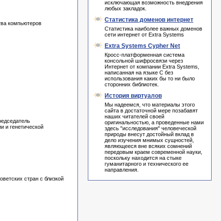
исключающая возможность внедрения
любых закладок.
Статистика доменов интернет
тва компьютеров
Статистика наиболее важных доменов
сети интернет от Extra Systems
Extra Systems Cypher Net
Кросс-платформенная система
консольной шифросвязи через
Интернет от компании Extra Systems,
написанная на языке C без
использования каких бы то ни было
сторонних библиотек.
История виртуалов
Мы надеемся, что материалы этого
сайта в достаточной мере позабавят
наших читателей своей
редседатель
оригинальностью, а проведенные нами
и и генетической
здесь "исследования" человеческой
природы внесут достойный вклад в
дело изучения мнимых сущностей,
являющееся вне всяких сомнений
передовым краем современной науки,
поскольку находится на стыке
гуманитарного и технического ее
направления.
оветских стран с близкой