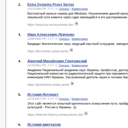
Extra Systems Proxy Server
2.
(2013/2380) PR: 2 CY: 0 |
Оценить
|
Комментарии
Бесплатный прокси-сервер для Windows. Назначением данной прог
локальной сети клиента через один имеющийся в его распоряжении
https://esproxy.extrasystems.biz/
Иван Алексеевич Левченко
3.
(1489/2060) PR: 2 CY: 0 |
Оценить
|
Комментарии
Кандидат биологических наук, ведущий научный сотрудник, заведу
https://levchenko.arbat.name/
Дмитрий Михайлович Гродзинский
4.
(1476/2001) PR: 2 CY: 0 |
Оценить
|
Комментарии
Академик Национальной академии наук Украины, профессор, доктор
Национальной комиссии по радиологической защите при парламенте
инженерии НАН Украины. Заслуженный деятель науки и техники Ук
https://grodzinsky.arbat.name/
История Интернет
5.
(1474/1657) PR: 0 CY: 0 |
Оценить
|
Комментарии
Этот сайт является попыткой критического осмысления пути, пройде
культурой - России и Украины.
https://internet-history.extrasystems.biz/
История виртуалов
6.