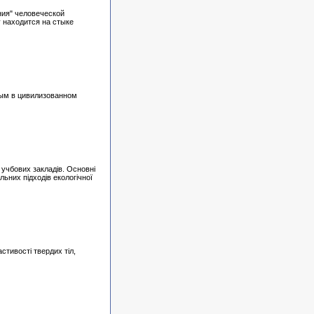
ния" человеческой
 находится на стыке
тым в цивилизованном
х учбових закладів. Основні
льних підходів екологічної
стивості твердих тіл,