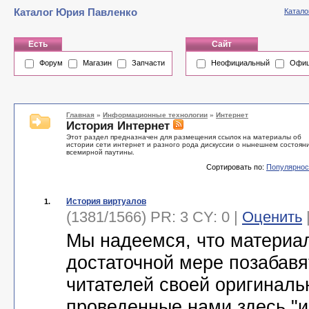
Каталог Юрия Павленко
Катало
Есть
Сайт
Форум
Магазин
Запчасти
Неофициальный
Офиц
Главная
»
Информационные технологии
»
Интернет
История Интернет
Этот раздел предназначен для размещения ссылок на материалы об
истории сети интернет и разного рода дискуссии о нынешнем состоян
всемирной паутины.
Сортировать по:
Популярнос
История виртуалов
1.
(1381/1566) PR: 3 CY: 0 |
Оценить
Мы надеемся, что материал
достаточной мере позабав
читателей своей оригиналь
проведенные нами здесь "