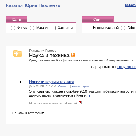
Каталог Юрия Павленко
Катало
Есть
Сайт
Форум
Магазин
Запчасти
Неофициальный
Офиц
Главная
»
Пресса
Наука и техника
Средства массовой информации научно-технической направленности.
Сортировать по:
Популярнос
Новости науки и техники
1.
(0/1473) PR: 2 CY: 0 |
Оценить
|
Комментарии
Этот сайт был создан в октябре 2010 года для публикации новостей 
данного проекта базируется в Киеве.
https://sciencenews.arbat.name/
Ссылок в категории:
1