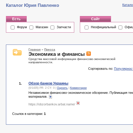
Каталог Юрия Павленко
Катало
Есть
Сайт
Форум
Магазин
Запчасти
Неофициальный
Офиц
Главная
»
Пресса
Экономика и финансы
Средства массовой информации финансово-экономической
направленности.
Сортировать по:
Популярнос
Обзор банков Украины
1.
(0/1435) PR: 2 CY: 0 |
Оценить
|
Комментарии
Независимое финансово-экономическое обозрение. Публикация тек
материалов.
https://obzorbankov.arbat.name/
Ссылок в категории:
1