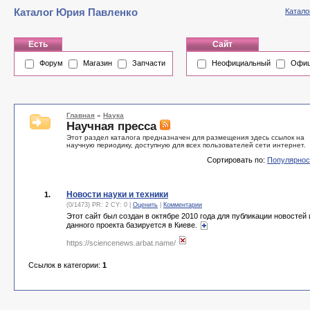
Каталог Юрия Павленко
Катало
Есть
Сайт
Форум
Магазин
Запчасти
Неофициальный
Офиц
Главная
»
Наука
Научная пресса
Этот раздел каталога предназначен для размещения здесь ссылок на
научную периодику, доступную для всех пользователей сети интернет.
Сортировать по:
Популярнос
Новости науки и техники
1.
(0/1473) PR: 2 CY: 0 |
Оценить
|
Комментарии
Этот сайт был создан в октябре 2010 года для публикации новостей 
данного проекта базируется в Киеве.
https://sciencenews.arbat.name/
Ссылок в категории:
1