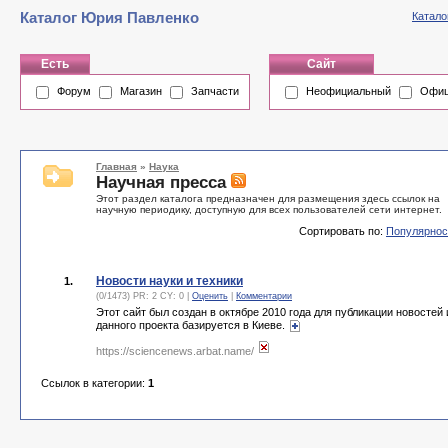
Каталог Юрия Павленко
Катало
Есть
Сайт
Форум
Магазин
Запчасти
Неофициальный
Офиц
Главная
»
Наука
Научная пресса
Этот раздел каталога предназначен для размещения здесь ссылок на
научную периодику, доступную для всех пользователей сети интернет.
Сортировать по:
Популярнос
Новости науки и техники
1.
(0/1473) PR: 2 CY: 0 |
Оценить
|
Комментарии
Этот сайт был создан в октябре 2010 года для публикации новостей 
данного проекта базируется в Киеве.
https://sciencenews.arbat.name/
Ссылок в категории:
1