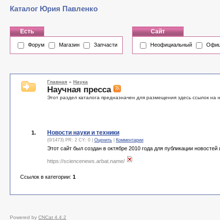
Каталог Юрия Павленко
Есть
Сайт
Форум
Магазин
Запчасти
Неофициальный
Офиц
Главная
»
Наука
Научная пресса
Этот раздел каталога предназначен для размещения здесь ссылок на н
Новости науки и техники
1.
(0/1473) PR: 2 CY: 0 |
Оценить
|
Комментарии
Этот сайт был создан в октябре 2010 года для публикации новостей 
https://sciencenews.arbat.name/
Ссылок в категории:
1
Powered by
CNCat 4.4.2