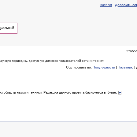
Каталог
Добавить сс
иальный
Отобр
аучную периодику, доступную для всех пользователей сети интернет.
Сортировать по:
Популярности
|
Названию
|
из области науки и техники. Редакция данного проекта базируется в Киеве.