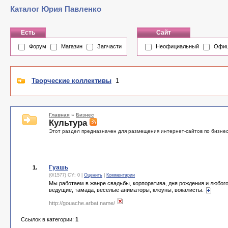
Каталог Юрия Павленко
Есть
Сайт
Форум
Магазин
Запчасти
Неофициальный
Офиц
Творческие коллективы
1
Главная
»
Бизнес
Культура
Этот раздел предназначен для размещения интернет-сайтов по бизнесу
Гуашь
1.
(0/1577) CY: 0 |
Оценить
|
Комментарии
Мы работаем в жанре свадьбы, корпоратива, дня рождения и любого
ведущие, тамада, веселые аниматоры, клоуны, вокалисты.
http://gouache.arbat.name/
Ссылок в категории:
1