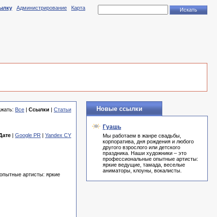
ылку
Администрирование
Карта
Новые ссылки
ажать:
Все
|
Ссылки
|
Статьи
Гуашь
Дате
|
Google PR
|
Yandex CY
Мы работаем в жанре свадьбы,
корпоратива, дня рождения и любого
другого взрослого или детского
праздника. Наши художники – это
профессиональные опытные артисты:
яркие ведущие, тамада, веселые
аниматоры, клоуны, вокалисты.
 опытные артисты: яркие