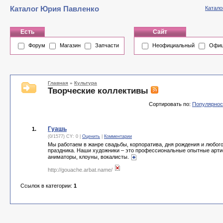
Каталог Юрия Павленко
Катало
Есть
Сайт
Форум
Магазин
Запчасти
Неофициальный
Офиц
Главная
»
Культура
Творческие коллективы
Сортировать по:
Популярнос
Гуашь
1.
(0/1577) CY: 0 |
Оценить
|
Комментарии
Мы работаем в жанре свадьбы, корпоратива, дня рождения и любого 
праздника. Наши художники – это профессиональные опытные арти
аниматоры, клоуны, вокалисты.
http://gouache.arbat.name/
Ссылок в категории:
1