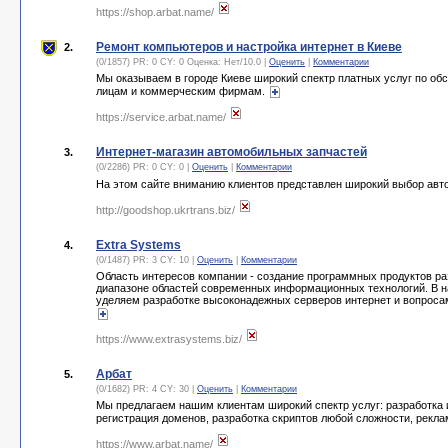
https://shop.arbat.name/
Ремонт компьютеров и настройка интернет в Киеве
2.
(0/1857) PR: 0 CY: 0 Оценка:
Нет
/
10.0
|
Оценить
|
Комментарии
Мы оказываем в городе Киеве широкий спектр платных услуг по о
лицам и коммерческим фирмам.
https://service.arbat.name/
Интернет-магазин автомобильных запчастей
3.
(0/2286) PR: 0 CY: 0 |
Оценить
|
Комментарии
На этом сайте вниманию клиентов представлен широкий выбор авт
http://goodshop.ukrtrans.biz/
Extra Systems
4.
(0/1487) PR: 3 CY: 10 |
Оценить
|
Комментарии
Область интересов компании - создание программных продуктов р
диапазоне областей современных информационных технологий. В 
уделяем разработке высоконадежных серверов интернет и вопроса
https://www.extrasystems.biz/
Арбат
5.
(0/1682) PR: 4 CY: 30 |
Оценить
|
Комментарии
Мы предлагаем нашим клиентам широкий спектр услуг: разработка и
регистрация доменов, разработка скриптов любой сложности, рекла
https://www.arbat.name/