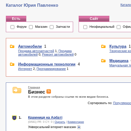
Каталог Юрия Павленко
Катало
Есть
Сайт
Форум
Магазин
Запчасти
Неофициальный
Офиц
Автомобили
1
Культура
1
Продажа автозапчастей
1,
Продажа
Творческие к
автомобилей
0,
Ремонт автомобилей
0
Медицина
Информационные технологии
4
Мануальная т
Интернет
2,
Программирование
1
Главная
Бизнес
В этом разделе собраны ссылки по всем видам бизнеса.
Сортировать по:
Популярнос
Крамниця на Арбаті
1.
(0/641) PR: 0 CY: 0 |
Оценить
|
Комментарии
Універсальний інтернет-магазин