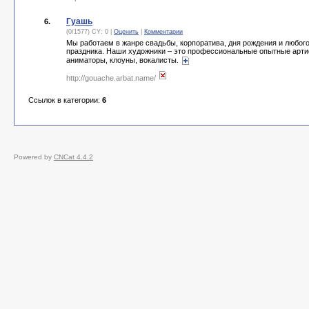
Гуашь
6.
(0/1577) CY: 0 |
Оценить
|
Комментарии
Мы работаем в жанре свадьбы, корпоратива, дня рождения и любого 
праздника. Наши художники – это профессиональные опытные арти
аниматоры, клоуны, вокалисты.
http://gouache.arbat.name/
Ссылок в категории:
6
Powered by
CNCat 4.4.2