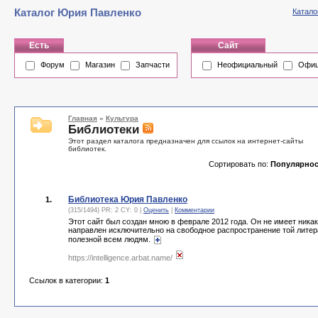
Каталог Юрия Павленко
Катало
Есть
Сайт
Форум
Магазин
Запчасти
Неофициальный
Офиц
Главная
»
Культура
Библиотеки
Этот раздел каталога предназначен для ссылок на интернет-сайты
библиотек.
Сортировать по:
Популярнос
Библиотека Юрия Павленко
1.
(315/1494) PR: 2 CY: 0 |
Оценить
|
Комментарии
Этот сайт был создан мною в феврале 2012 года. Он не имеет ник
направлен исключительно на свободное распространение той литер
полезной всем людям.
https://intelligence.arbat.name/
Ссылок в категории:
1