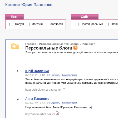
Каталог Юрия Павленко
Есть
Сайт
Форум
Магазин
Запчасти
Неофициальный
Офиц
Главная
»
Информационные технологии
»
Интернет
Персональные блоги
Этот раздел каталога предназначен для публикации ссылок на персон
Юрій Павленко
1.
(0/1280) PR: 0 CY: 0 |
Оценить
|
Комментарии
За своїми переконаннями я є твердий прихильник державної самостійн
параноїдальної ідеї повернути українську державу до лав кремлівсь
https://dissident.arbat.name/
Анна Павленко
2.
(0/1402) PR: 1 CY: 0 |
Оценить
|
Комментарии
Персональный блог Анны Юрьевны Павленко.
http://anna.arbat.name/