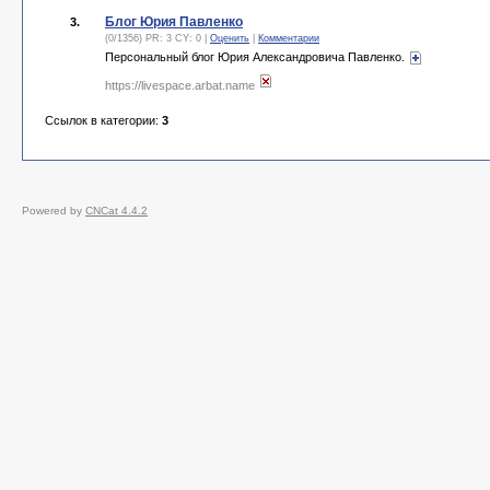
Блог Юрия Павленко
3.
(0/1356) PR: 3 CY: 0 |
Оценить
|
Комментарии
Персональный блог Юрия Александровича Павленко.
https://livespace.arbat.name
Ссылок в категории:
3
Powered by
CNCat 4.4.2