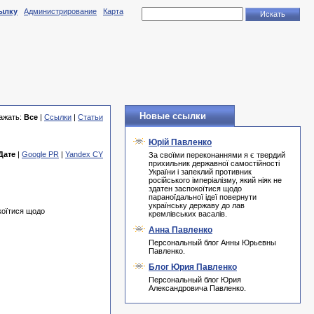
ылку
Администрирование
Карта
Новые ссылки
ажать:
Все
|
Ссылки
|
Статьи
Юрій Павленко
Дате
|
Google PR
|
Yandex CY
За своїми переконаннями я є твердий
прихильник державної самостійності
України і запеклий противник
російського імперіалізму, який ніяк не
здатен заспокоїтися щодо
параноїдальної ідеї повернути
українську державу до лав
окоїтися щодо
кремлівських васалів.
Анна Павленко
Персональный блог Анны Юрьевны
Павленко.
Блог Юрия Павленко
Персональный блог Юрия
Александровича Павленко.