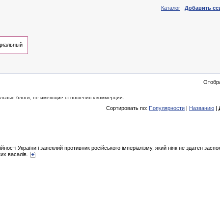
Каталог
Добавить сс
иальный
Отобр
альные блоги, не имеющие отношения к коммерции.
Сортировать по:
Популярности
|
Названию
|
ості України і запеклий противник російського імперіалізму, який ніяк не здатен засп
ких васалів.